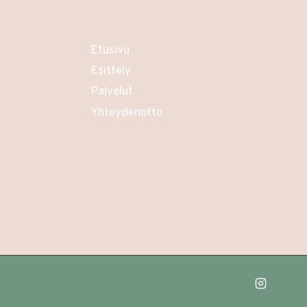
Etusivu
Esittely
Palvelut
Yhteydenotto