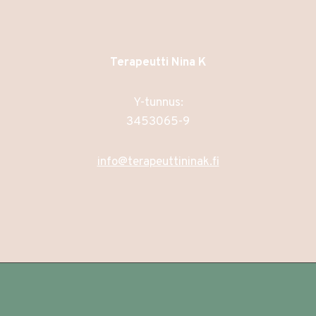
Terapeutti Nina K
Y-tunnus:
3453065-9
info@terapeuttininak.fi