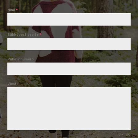
Nimi
*
Sähköpostiosoite
*
Puhelinnumero
Viesti
0 / 180