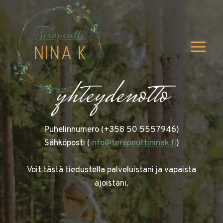
Siirry
sisältöön
yhteydenotto
Puhelinnumero (+358 50 5557946)
Sähköposti (
info@terapeuttininak.fi
)
Voit tästä tiedustella palveluistani ja vapaista
ajoistani.