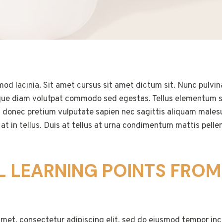
od lacinia. Sit amet cursus sit amet dictum sit. Nunc pulvina
que diam volutpat commodo sed egestas. Tellus elementum sag
 donec pretium vulputate sapien nec sagittis aliquam male
g at in tellus. Duis at tellus at urna condimentum mattis pell
L LEARNING POINTS FROM
met, consectetur adipiscing elit, sed do eiusmod tempor inci