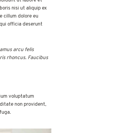
didunt ut labore et
ris nisi ut aliquip ex
e cillum dolore eu
qui officia deserunt
vamus arcu felis
ris rhoncus. Faucibus
tium voluptatum
iditate non provident,
 fuga.