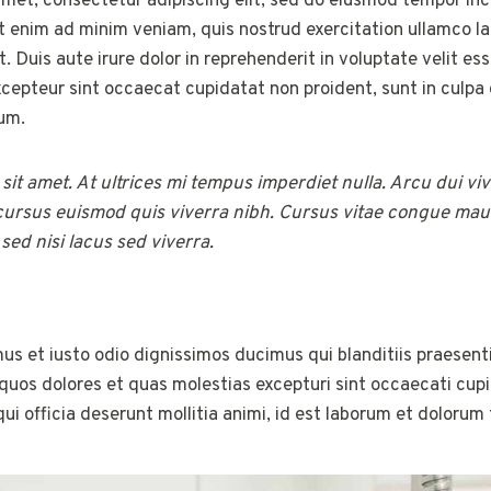
met, consectetur adipiscing elit, sed do eiusmod tempor inci
 enim ad minim veniam, quis nostrud exercitation ullamco labo
uis aute irure dolor in reprehenderit in voluptate velit ess
Excepteur sint occaecat cupidatat non proident, sunt in culpa 
rum.
 sit amet. At ultrices mi tempus imperdiet nulla. Arcu dui vi
ursus euismod quis viverra nibh. Cursus vitae congue mau
ed nisi lacus sed viverra.
us et iusto odio dignissimos ducimus qui blanditiis praesen
 quos dolores et quas molestias excepturi sint occaecati cup
qui officia deserunt mollitia animi, id est laborum et dolorum