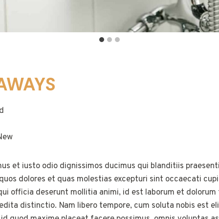
EAWAYS
d
New
us et iusto odio dignissimos ducimus qui blanditiis praesen
 quos dolores et quas molestias excepturi sint occaecati cup
 qui officia deserunt mollitia animi, id est laborum et dolor
pedita distinctio. Nam libero tempore, cum soluta nobis est 