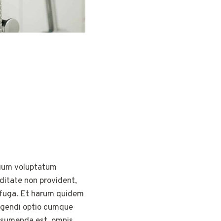
tium voluptatum
iditate non provident,
um fuga. Et harum quidem
eligendi optio cumque