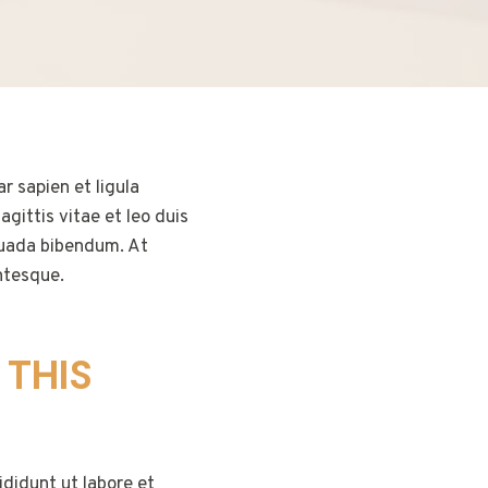
r sapien et ligula
ittis vitae et leo duis
suada bibendum. At
entesque.
 THIS
didunt ut labore et